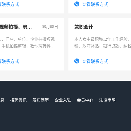
号同微信
看联系方式
查看联系方式
手机短视频拍摄、剪辑、抖音快手
08月08日
兼职会计
人、门店、单位、企业拍摄短视
本人女中级职称12年工作经验
训手机拍摄剪辑，教你玩转抖音
税、政府补贴、银行贷款、纳
人、门店、单位、企业拍摄短视
为各类公司策划，设建新账，
训手机拍摄剪辑，教你玩转抖
务，财务咨询等业务。欲求兼
看联系方式
查看联系方式
也可以成为拍摄达人！你也可以
作
摄达人！
信息
招聘资讯
发布简历
企业入驻
会员中心
法律申明
们