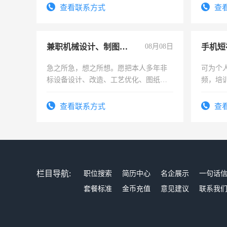
查看联系方式
查
兼职机械设计、制图、设备改造
08月08日
急之所急，想之所想。愿把本人多年非
可为个
标设备设计、改造、工艺优化、图纸制
频，培
作和分解的经验与您分享。 真诚合作，
可为个
结识有识之士，共享未来。
频，培
查看联系方式
查
音！你
成为拍
栏目导航:
职位搜索
简历中心
名企展示
一句话
套餐标准
金币充值
意见建议
联系我