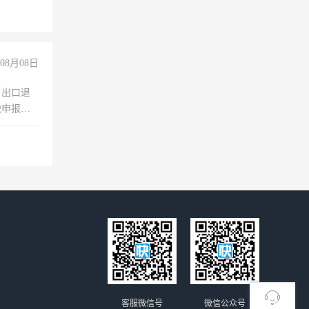
08月08日
，出口退
税申报、
理乱账业
职会计工
客服微信号
微信公众号