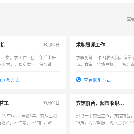
查
司机
08月09日
求职厨师工作
，30岁，求工作一份，年后上班
求职厨师工作 各种火锅。家常
吃苦耐劳，踏实肯干，保险销售
点。食堂。烧烤海鲜，工资要求6
上
看联系方式
查看联系方式
普工
08月09日
宾馆前台，超市收银员，淘宝客服
28.有c本，驾龄5年，有从业资
想找一个夜班工作，宾馆前台
能吃苦，不怕累，不怕脏，踏
银员，淘宝客服，晚7点到10点
求稳定工作一份，保险不干
工，麻烦看到的老板加我微信