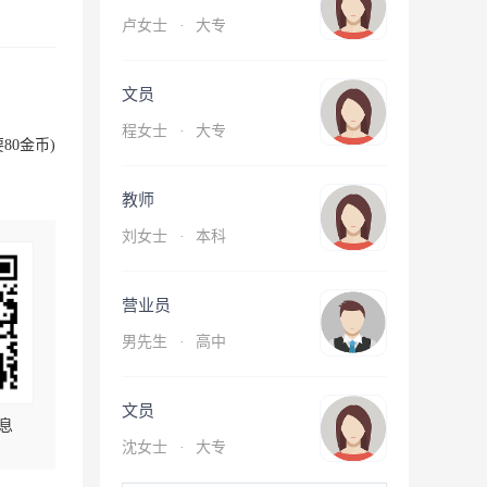
卢女士
·
大专
文员
程女士
·
大专
80金币)
教师
刘女士
·
本科
营业员
男先生
·
高中
文员
息
沈女士
·
大专