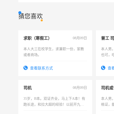
猜您喜欢
求职（寒假工）
08月09日
普工 
本人大三在校学生，求兼职一份，家教
本人男
或者商场。
也可，
勿扰
查看联系方式
查
司机
08月09日
司机或
35岁，B本。双证齐全，马上下A本！有
本人男，
跑长途，和拉大超的经验！以前开九米
格证，
六，渣土车
实，需